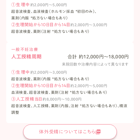
①生理中
約2,000円〜5,000円
超音波検査、血液検査（ホルモン採血 *初回のみ）、
薬剤（内服 *処方ない場合もあり）
②生理開始から10日目から14目
約2,000円〜3,000円
超音波検査、薬剤（注射 *処方ない場合もあり）
一般不妊治療
人工授精周期
合計 約12,000円〜18,000円
来院回数や治療内容によって異なります
①生理中
約2,000円〜3,000円
超音波検査、薬剤（内服 *処方ない場合もあり）
②生理開始から10日目から14目
約2,000円〜5,000円
血液検査、超音波検査、薬剤（注射 *処方ない場合もあり）
③人工授精当日
約8,000円〜10,000円
超音波検査、人工授精、薬剤（内服、注射 *処方ない場合もあり）、精液
調整
picture_as_pdf
体外受精についてはこちら