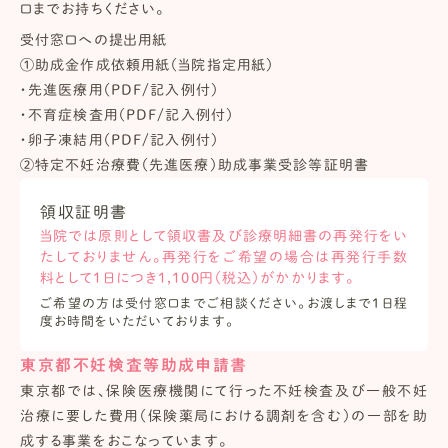
口までお持ちください。
受付窓口への提出用紙
①助成金作成依頼用紙（当院指定用紙）
・先進医療用（PDF/記入例付）
・不育症検査用（PDF/記入例付）
・卵子凍結用（PDF/記入例付）
②特定不妊治療費（先進医療）助成事業受診等証明書
費用：1枚に付き3,300円（税込）
領収証明書
書類作成期間：申請日より約1週間
当院では原則として領収書及び診療明細書の再発行をい
たしておりません。再発行をご希望の場合は再発行手数
料として1日につき1,100円（税込）がかかります。
ご希望の方は受付窓口までご相談ください。お渡しまで1日程
度お時間をいただいております。
東京都不妊検査等助成申請書
東京都では、保険医療機関にて行った不妊検査及び一般不妊
治療に要した費用（保険薬局における調剤を含む）の一部を助
成する事業をおこなっています。