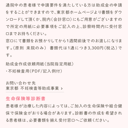
通院中の患者様で申請要件を満たしている方は助成金の申請
をすることができますので、東京都ホームページより書類をダウ
ンロードして頂くか、院内（会計窓口）にもご用意がございますの
で所定の用紙に必要事項をご記入の上、診察時間内に受付窓
口までお持ちください。
窓口にて書類をお預かりしてから1週間前後でのお渡しになりま
す。（原則 来院のみ） 書類代は1通につき3,300円（税込）で
す。
助成金作成依頼用紙（当院指定用紙）
・不妊検査用（PDF/記入例付）
お問い合わせ先
keyboard_arrow_right
東京都 不妊検査等助成事業
生命保険等診断書
患者様が治療した内容によっては、ご加入の生命保険や組合健
保で保険金がおりる場合があります。診断書の作成を希望され
る患者様は、必要書類を揃え受付窓口へご依頼ください。