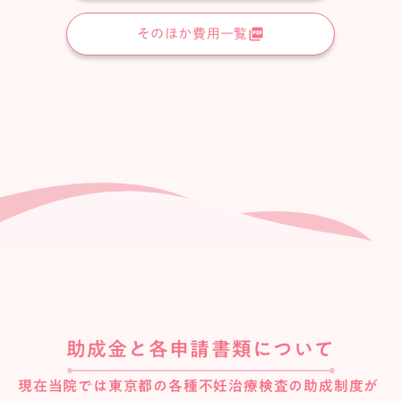
picture_as_pdf
そのほか費用一覧
助成金と各申請書類について
現在当院では東京都の各種不妊治療検査の助成制度が