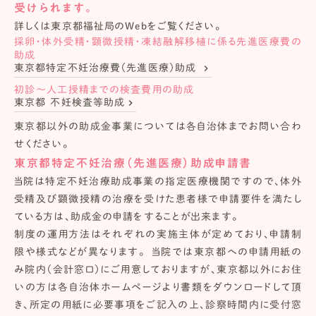
受けられます。
詳しくは東京都福祉局のWebをご覧ください。
採卵・体外受精・顕微授精・凍結融解移植に係る先進医療費の
助成
keyboard_arrow_right
東京都特定不妊治療費（先進医療）助成
初診～人工授精までの検査費用の助成
keyboard_arrow_right
東京都 不妊検査等助成
東京都以外の助成金事業については各自治体までお問い合わ
せください。
東京都特定不妊治療（先進医療）助成申請書
当院は特定不妊治療助成事業の指定医療機関ですので、体外
受精及び顕微授精の治療を受けた患者様で申請要件を満たし
ている方は、助成金の申請をすることが出来ます。
制度の運用方法はそれぞれの実施主体が定めており、申請制
限や様式などが異なります。 当院では東京都への申請用紙の
み院内（会計窓口）にご用意しておりますが、東京都以外にお住
いの方は各自治体ホームページより書類をダウンロードして頂
き、所定の用紙に必要事項をご記入の上、診察時間内に受付窓