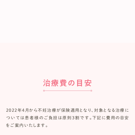
結婚証明書・独身証明書・離婚証明書
（大使館・領事館で発行したもの）
【外国籍の方のパートナーで日本国籍の方】
戸籍謄本（全部事項証明書）
【お二人のうち どちらかが外国籍で日本で入籍された方】
日本国籍の方の戸籍謄本（全部事項証明書）
治療費の目安
2022年4月から不妊治療が保険適用となり、対象となる治療に
ついては患者様のご負担は原則3割です。下記に費用の目安
をご案内いたします。