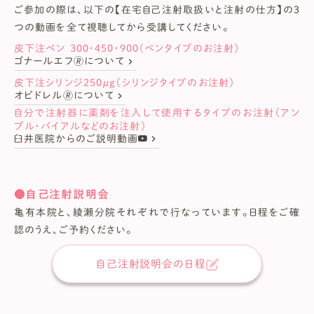
ご参加の際は、以下の【在宅自己注射取扱いと注射の仕方】の３
つの動画を全て視聴してから受講してください。
皮下注ペン 300・450・900（ペンタイプのお注射）
keyboard_arrow_right
ゴナールエフ🄬について
皮下注シリンジ250μｇ（シリンジタイプのお注射）
keyboard_arrow_right
オビドレル🄬について
自分で注射器に薬剤を注入して使用するタイプのお注射（アン
プル・バイアルなどのお注射）
keyboard_arrow_right
臼井医院からのご説明動画
●自己注射説明会
亀有本院と、綾瀬分院それぞれで行なっています。日程をご確
認のうえ、ご予約ください。
自己注射説明会の日程