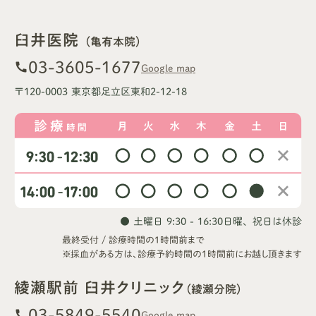
臼井医院
（亀有本院）
03-3605-1677
call
Google map
〒120-0003 東京都足立区東和2-12-18
● 土曜日 9:30 - 16:30
日曜、祝日は休診
最終受付 / 診療時間の1時間前まで
※採血がある方は、診療予約時間の1時間前にお越し頂きます
綾瀬駅前 臼井クリニック
（綾瀬分院）
03-5849-5540
call
Google map