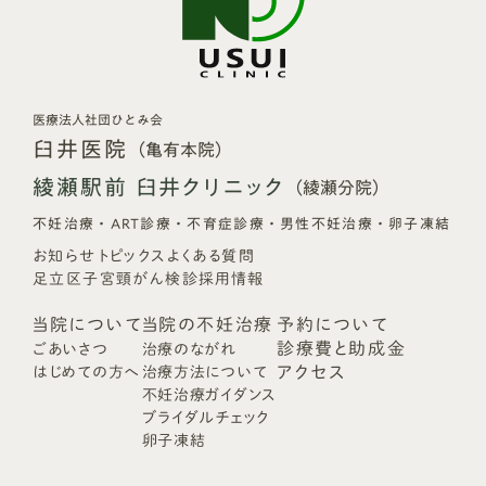
医療法人社団ひとみ会
臼井医院
（亀有本院）
綾瀬駅前 臼井クリニック
（綾瀬分院）
不妊治療・ART診療・不育症診療・男性不妊治療・卵子凍結
お知らせ
トピックス
よくある質問
足立区子宮頸がん検診
採用情報
当院について
当院の不妊治療
予約について
診療費と助成金
ごあいさつ
治療のながれ
アクセス
はじめての方へ
治療方法について
不妊治療ガイダンス
ブライダルチェック
卵子凍結