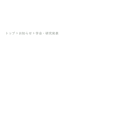
医療法人社団ひとみ会
臼井医院
（亀有）
綾瀬駅前 臼井クリニック
（綾瀬）
keyboard_arrow_right
keyboard_arrow_right
トップ
お知らせ
学会・研究発表
卵子凍結について
こちら