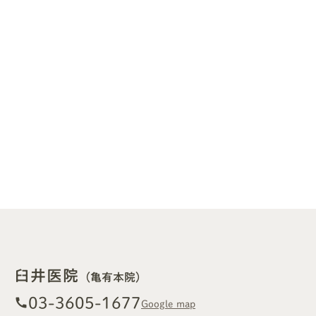
臼井医院
（亀有本院）
03-3605-1677
call
Google map