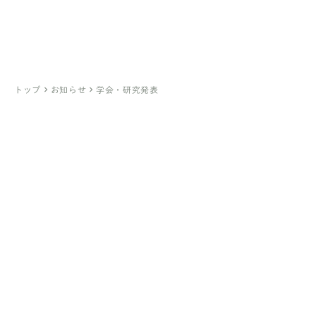
医療法人社団ひとみ会
臼井医院
（亀有）
綾瀬駅前 臼井クリニック
（綾瀬）
keyboard_arrow_right
keyboard_arrow_right
トップ
お知らせ
学会・研究発表
https://harebare.site/infertility/post-3748/