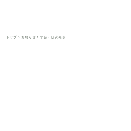
医療法人社団ひとみ会
臼井医院
（亀有）
綾瀬駅前 臼井クリニック
（綾瀬）
keyboard_arrow_right
keyboard_arrow_right
トップ
お知らせ
学会・研究発表