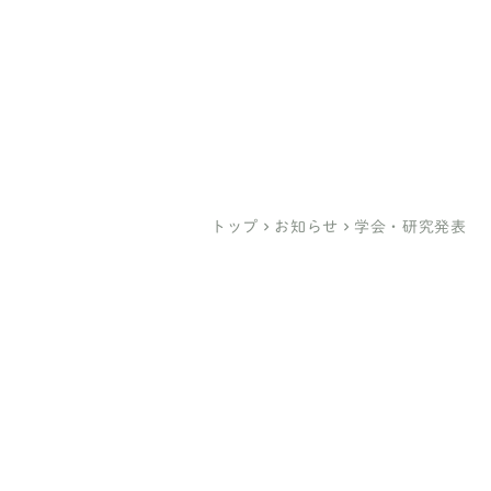
医療法人社団ひとみ会
臼井医院
（亀有）
綾瀬駅前 臼井クリニック
（綾瀬）
トップ
keyboard_arrow_right
お知らせ
keyboard_arrow_right
学会・研究発表