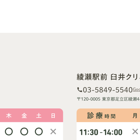
綾瀬駅前 臼井クリ
03-5849-5540
call
Goo
〒120-0005 東京都足立区綾瀬4