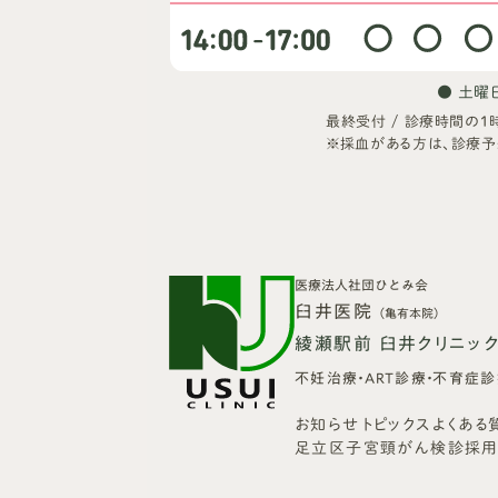
● 土曜日 
最終受付 / 診療時間の1
※採血がある方は、診療予
医療法人社団ひとみ会
臼井医院
（亀有本院）
綾瀬駅前 臼井クリニッ
不妊治療・ART診療・不育症
お知らせ
トピックス
よくある
足立区子宮頸がん検診
採