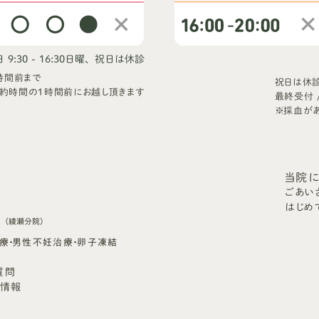
9:30 - 16:30
日曜、祝日は休診
時間前まで
祝日は休
約時間の1時間前にお越し頂きます
最終受付 
※採血が
当院
ごあい
はじめ
ク
（綾瀬分院）
診療・男性不妊治療・卵子凍結
質問
用情報