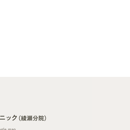
ニック
（綾瀬分院）
gle map