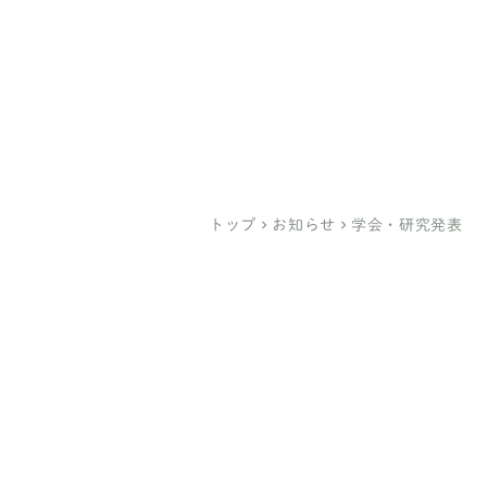
医療法人社団ひとみ会
臼井医院
（亀有）
綾瀬駅前 臼井クリニック
（綾瀬）
トップ
keyboard_arrow_right
お知らせ
keyboard_arrow_right
学会・研究発表