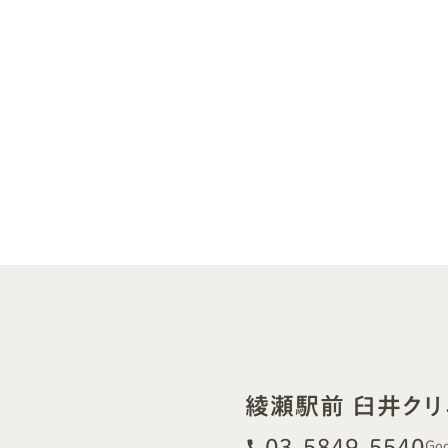
綾瀬駅前 臼井クリ
03-5849-5540
call
Goo