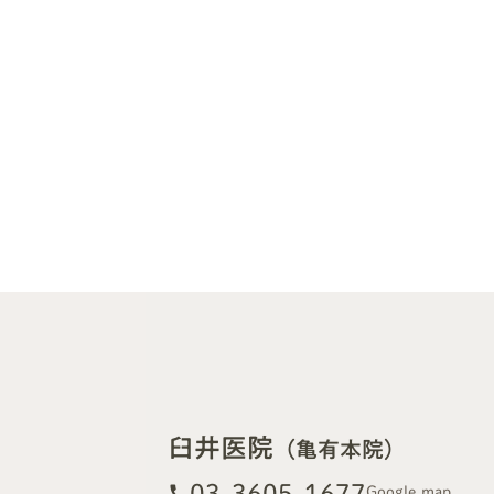
臼井医院
（亀有本院）
03-3605-1677
call
Google map